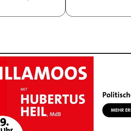
Politisc
MEHR ER